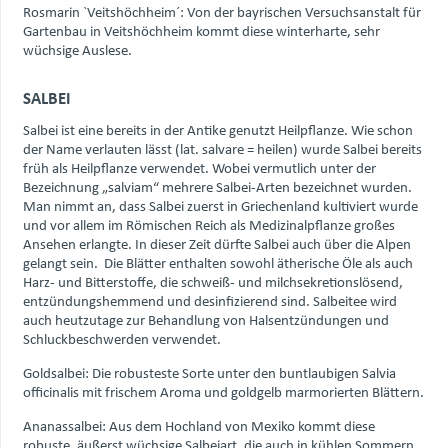
Rosmarin `Veitshöchheim´: Von der bayrischen Versuchsanstalt für
Gartenbau in Veitshöchheim kommt diese winterharte, sehr
wüchsige Auslese.
SALBEI
Salbei ist eine bereits in der Antike genutzt Heilpflanze. Wie schon
der Name verlauten lässt (lat. salvare = heilen) wurde Salbei bereits
früh als Heilpflanze verwendet. Wobei vermutlich unter der
Bezeichnung „salviam“ mehrere Salbei-Arten bezeichnet wurden.
Man nimmt an, dass Salbei zuerst in Griechenland kultiviert wurde
und vor allem im Römischen Reich als Medizinalpflanze großes
Ansehen erlangte. In dieser Zeit dürfte Salbei auch über die Alpen
gelangt sein. Die Blätter enthalten sowohl ätherische Öle als auch
Harz- und Bitterstoffe, die schweiß- und milchsekretionslösend,
entzündungshemmend und desinfizierend sind. Salbeitee wird
auch heutzutage zur Behandlung von Halsentzündungen und
Schluckbeschwerden verwendet.
Goldsalbei: Die robusteste Sorte unter den buntlaubigen Salvia
officinalis mit frischem Aroma und goldgelb marmorierten Blättern.
Ananassalbei: Aus dem Hochland von Mexiko kommt diese
robuste, äußerst wüchsige Salbeiart, die auch in kühlen Sommern