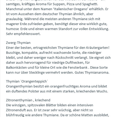
samtiges, kräftiges Aroma für Suppen, Pizza und Spaghetti.
Manchmal unter dem Namen ‘Italienischer Oregano’ erhältlich. Er
ist vom Aussehen dem deutscher Thymian ähnlich, aber
graulaubig. Während die meisten anderen Thymiane sich mit
magerer Erde zufrieden geben, benötigt dieser eine wirklich gute,
humose Erde und einen warmen Standort zur vollen Entwicklung.
Sehr empfehlenswert.
Zwerg-Thymian
Einer der besten, ertragreichsten Thymiane für den Kräutergarten!
Buschige, kompakte, aufrecht wachsende Sorte, die niedriger
bleibt, und daher weniger nach Rückschnitt verlangt. Sie eignet sich
daher auch hervorragend für niedrige Dufthecken, für
Balkonkästen und für kleine Ort wie die Fensterbank . Diese Sorte
kann nur über Stecklinge vermehrt werden. Gutes Thymianaroma.
Thymian `Orangenteppich´
Orangenthymian besitzt ein orangenfruchtiges Aroma und bildet
ein duftendes Polster aus mit einem starken, kriechenden Wuchs.
Zitronenthymian , kriechend
Die winzigen, spitzovalen Blätter bilden einen intensiven
Zitronenduft aus. Er ist zwar sehr wüchsig, aber nicht so
blühfreudig wie andere Thymiane. Da er schöne Matten ausbildet,