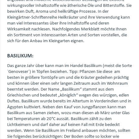
wirkungsvoller Inhaltsstoffe wie ätherische Öle und Bitterstoffe. Sie
bewirken Duft, Aroma und heilkräftige Prozesse. In der
Kleingärtner-Schriftenreihe Heilkräuter und ihre Verwendung kann
man viel Interessantes über ihre Inhaltstoffe und deren
Wirksamkeit nachlesen. Nachfolgendes Merkblatt möchte Ihnen
ein Sortiment von interessanten Arten und Sorten vorstellen, die
sich für den Anbau im Kleingarten eignen.
BASILIKUM:
Das ganze Jahr über kann man im Handel Basilikum (meist die Sorte
`Genoveser´) in Töpfen beziehen. Tipp: Pflanzen Sie diese am
besten in größere Tontöpfe um und die Kräuter gedeihen prächtig
und können über einen sehr langen Zeitraum auch im Wohnraum
beerntet werden. Der Name „Basilikum“ stammt aus dem
Griechischen und bedeutet „königlich“ wegen des würzigen, edlen
Duftes. Basilikum wurde bereits im Altertum in Vorderindien und in
Ägypten kultiviert. Neben den Kauf von Jungpflanzen kann man
Basilikum aus Samen ziehen, wozu man diesen ab März unter Glas
bei Temperaturen ab 20°C aussät. Basilikum zählt zu den
Lichtkeimern und darf daher auf keinen Fall mit Erde bedeckt
werden. Wenn Sie Basilikum im Freiland anbauen möchten, sollten
Sie folgendes berücksichtigen: Der Boden sollte so locker wie