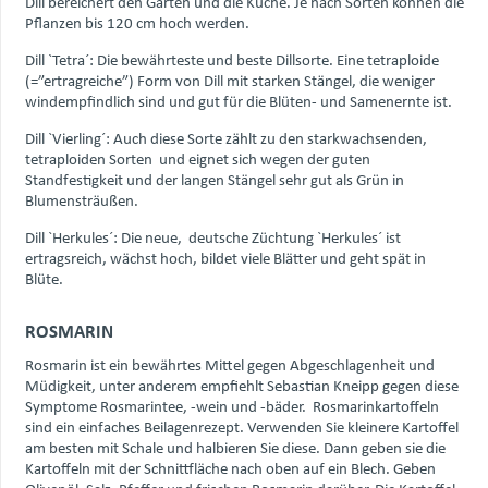
Dill bereichert den Garten und die Küche. Je nach Sorten können die
Pflanzen bis 120 cm hoch werden.
Dill `Tetra´: Die bewährteste und beste Dillsorte. Eine tetraploide
(=”ertragreiche”) Form von Dill mit starken Stängel, die weniger
windempfindlich sind und gut für die Blüten- und Samenernte ist.
Dill `Vierling´: Auch diese Sorte zählt zu den starkwachsenden,
tetraploiden Sorten und eignet sich wegen der guten
Standfestigkeit und der langen Stängel sehr gut als Grün in
Blumensträußen.
Dill `Herkules´: Die neue, deutsche Züchtung `Herkules´ ist
ertragsreich, wächst hoch, bildet viele Blätter und geht spät in
Blüte.
ROSMARIN
Rosmarin ist ein bewährtes Mittel gegen Abgeschlagenheit und
Müdigkeit, unter anderem empfiehlt Sebastian Kneipp gegen diese
Symptome Rosmarintee, -wein und -bäder. Rosmarinkartoffeln
sind ein einfaches Beilagenrezept. Verwenden Sie kleinere Kartoffel
am besten mit Schale und halbieren Sie diese. Dann geben sie die
Kartoffeln mit der Schnittfläche nach oben auf ein Blech. Geben