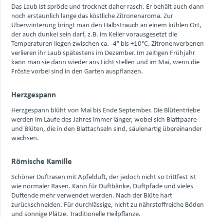
Das Laub ist spröde und trocknet daher rasch. Er behält auch dann
noch erstaunlich lange das köstliche Zitronenaroma. Zur
Überwinterung bringt man den Halbstrauch an einem kühlen Ort,
der auch dunkel sein darf, z.B. im Keller vorausgesetzt die
Temperaturen liegen zwischen ca. -4° bis +10°C. Zitronenverbenen
verlieren ihr Laub spätestens im Dezember. Im zeitigen Frühjahr
kann man sie dann wieder ans Licht stellen und im Mai, wenn die
Fröste vorbei sind in den Garten auspflanzen.
Herzgespann
Herzgespann blüht von Mai bis Ende September. Die Blütentriebe
werden im Laufe des Jahres immer länger, wobei sich Blattpaare
und Blüten, die in den Blattachseln sind, säulenartig übereinander
wachsen.
Römische Kamille
Schöner Duftrasen mit Apfelduft, der jedoch nicht so trittfest ist
wie normaler Rasen. Kann für Duftbänke, Duftpfade und vieles
Duftende mehr verwendet werden. Nach der Blüte hart
zurückschneiden. Für durchlässige, nicht zu nährstoffreiche Böden
und sonnige Plätze. Traditionelle Heilpflanze.