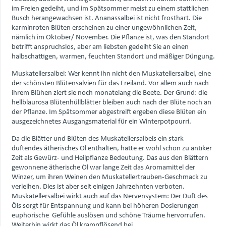
im Freien gedeiht, und im Spätsommer meist zu einem stattlichen
Busch herangewachsen ist. Ananassalbei ist nicht frosthart. Die
karminroten Blüten erscheinen zu einer ungewöhnlichen Zeit,
nämlich im Oktober/ November. Die Pflanze ist, was den Standort
betrifft anspruchslos, aber am liebsten gedeiht Sie an einen
halbschattigen, warmen, feuchten Standort und mäßiger Düngung.
Muskatellersalbei: Wer kennt ihn nicht den Muskatellersalbei, eine
der schönsten Blütensalvien für das Freiland. Vor allem auch nach
ihrem Blühen ziert sie noch monatelang die Beete. Der Grund: die
hellblaurosa Blütenhüllblätter bleiben auch nach der Blüte noch an
der Pflanze. Im Spätsommer abgestreift ergeben diese Blüten ein
ausgezeichnetes Ausgangsmaterial für ein Winterpotpourri.
Da die Blätter und Blüten des Muskatellersalbeis ein stark
duftendes ätherisches Öl enthalten, hatte er wohl schon zu antiker
Zeit als Gewürz- und Heilpflanze Bedeutung. Das aus den Blättern
gewonnene ätherische Öl war lange Zeit das Aromamittel der
Winzer, um ihren Weinen den Muskatellertrauben-Geschmack zu
verleihen. Dies ist aber seit einigen Jahrzehnten verboten.
Muskatellersalbei wirkt auch auf das Nervensystem: Der Duft des
Öls sorgt für Entspannung und kann bei höheren Dosierungen
euphorische Gefühle auslösen und schöne Träume hervorrufen.
Weiterhin wirkt das Öl krampflösend bei