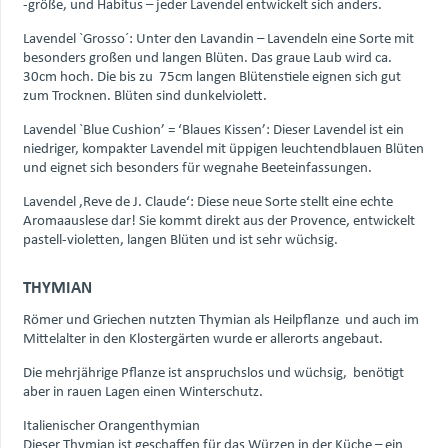
-größe, und Habitus – jeder Lavendel entwickelt sich anders.
Lavendel `Grosso´: Unter den Lavandin – Lavendeln eine Sorte mit
besonders großen und langen Blüten. Das graue Laub wird ca.
30cm hoch. Die bis zu 75cm langen Blütenstiele eignen sich gut
zum Trocknen. Blüten sind dunkelviolett.
Lavendel `Blue Cushion’ = ‘Blaues Kissen’: Dieser Lavendel ist ein
niedriger, kompakter Lavendel mit üppigen leuchtendblauen Blüten
und eignet sich besonders für wegnahe Beeteinfassungen.
Lavendel ‚Reve de J. Claude‘: Diese neue Sorte stellt eine echte
Aromaauslese dar! Sie kommt direkt aus der Provence, entwickelt
pastell-violetten, langen Blüten und ist sehr wüchsig.
THYMIAN
Römer und Griechen nutzten Thymian als Heilpflanze und auch im
Mittelalter in den Klostergärten wurde er allerorts angebaut.
Die mehrjährige Pflanze ist anspruchslos und wüchsig, benötigt
aber in rauen Lagen einen Winterschutz.
Italienischer Orangenthymian
Dieser Thymian ist geschaffen für das Würzen in der Küche – ein