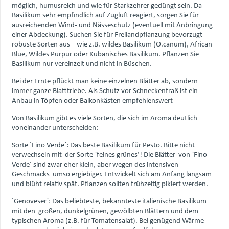
möglich, humusreich und wie für Starkzehrer gedüngt sein. Da
Basilikum sehr empfindlich auf Zugluft reagiert, sorgen Sie für
ausreichenden Wind- und Nässeschutz (eventuell mit Anbringung
einer Abdeckung). Suchen Sie für Freilandpflanzung bevorzugt
robuste Sorten aus – wie z.B. wildes Basilikum (O.canum), African
Blue, Wildes Purpur oder Kubanisches Basilikum. Pflanzen Sie
Basilikum nur vereinzelt und nicht in Büschen.
Bei der Ernte pflückt man keine einzelnen Blätter ab, sondern
immer ganze Blatttriebe. Als Schutz vor Schneckenfraß ist ein
Anbau in Töpfen oder Balkonkästen empfehlenswert
Von Basilikum gibt es viele Sorten, die sich im Aroma deutlich
voneinander unterscheiden:
Sorte `Fino Verde´: Das beste Basilikum für Pesto. Bitte nicht
verwechseln mit der Sorte `feines grünes’! Die Blätter von `Fino
Verde´ sind zwar eher klein, aber wegen des intensiven
Geschmacks umso ergiebiger. Entwickelt sich am Anfang langsam
und blüht relativ spät. Pflanzen sollten frühzeitig pikiert werden.
`Genoveser´: Das beliebteste, bekannteste italienische Basilikum
mit den großen, dunkelgrünen, gewölbten Blättern und dem
typischen Aroma (z.B. für Tomatensalat). Bei genügend Wärme