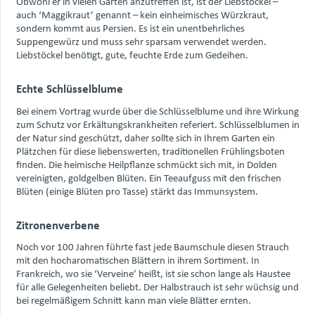
Obwohl er in vielen Gärten anzutreffen ist, ist der Liebstöckel –
auch ‘Maggikraut’ genannt – kein einheimisches Würzkraut,
sondern kommt aus Persien. Es ist ein unentbehrliches
Suppengewürz und muss sehr sparsam verwendet werden.
Liebstöckel benötigt, gute, feuchte Erde zum Gedeihen.
Echte Schlüsselblume
Bei einem Vortrag wurde über die Schlüsselblume und ihre Wirkung
zum Schutz vor Erkältungskrankheiten referiert. Schlüsselblumen in
der Natur sind geschützt, daher sollte sich in Ihrem Garten ein
Plätzchen für diese liebenswerten, traditionellen Frühlingsboten
finden. Die heimische Heilpflanze schmückt sich mit, in Dolden
vereinigten, goldgelben Blüten. Ein Teeaufguss mit den frischen
Blüten (einige Blüten pro Tasse) stärkt das Immunsystem.
Zitronenverbene
Noch vor 100 Jahren führte fast jede Baumschule diesen Strauch
mit den hocharomatischen Blättern in ihrem Sortiment. In
Frankreich, wo sie ‘Verveine’ heißt, ist sie schon lange als Haustee
für alle Gelegenheiten beliebt. Der Halbstrauch ist sehr wüchsig und
bei regelmäßigem Schnitt kann man viele Blätter ernten.