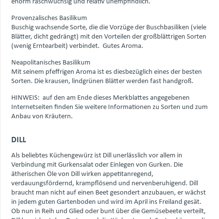
enorm raschwüchsig und relativ unempfindlich.
Provenzalisches Basilikum
Buschig wachsende Sorte, die die Vorzüge der Buschbasiliken (viele
Blätter, dicht gedrängt) mit den Vorteilen der großblättrigen Sorten
(wenig Erntearbeit) verbindet. Gutes Aroma.
Neapolitanisches Basilikum
Mit seinem pfeffrigen Aroma ist es diesbezüglich eines der besten
Sorten. Die krausen, lindgrünen Blätter werden fast handgroß.
HINWEIS: auf den am Ende dieses Merkblattes angegebenen
Internetseiten finden Sie weitere Informationen zu Sorten und zum
Anbau von Kräutern.
DILL
Als beliebtes Küchengewürz ist Dill unerlässlich vor allem in
Verbindung mit Gurkensalat oder Einlegen von Gurken. Die
ätherischen Öle von Dill wirken appetitanregend,
verdauungsfördernd, krampflösend und nervenberuhigend. Dill
braucht man nicht auf einen Beet gesondert anzubauen, er wächst
in jedem guten Gartenboden und wird im April ins Freiland gesät.
Ob nun in Reih und Glied oder bunt über die Gemüsebeete verteilt,