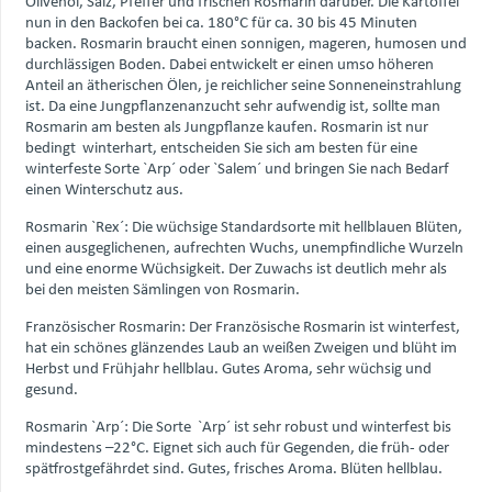
Olivenöl, Salz, Pfeffer und frischen Rosmarin darüber. Die Kartoffel
nun in den Backofen bei ca. 180°C für ca. 30 bis 45 Minuten
backen. Rosmarin braucht einen sonnigen, mageren, humosen und
durchlässigen Boden. Dabei entwickelt er einen umso höheren
Anteil an ätherischen Ölen, je reichlicher seine Sonneneinstrahlung
ist. Da eine Jungpflanzenanzucht sehr aufwendig ist, sollte man
Rosmarin am besten als Jungpflanze kaufen. Rosmarin ist nur
bedingt winterhart, entscheiden Sie sich am besten für eine
winterfeste Sorte `Arp´ oder `Salem´ und bringen Sie nach Bedarf
einen Winterschutz aus.
Rosmarin `Rex´: Die wüchsige Standardsorte mit hellblauen Blüten,
einen ausgeglichenen, aufrechten Wuchs, unempfindliche Wurzeln
und eine enorme Wüchsigkeit. Der Zuwachs ist deutlich mehr als
bei den meisten Sämlingen von Rosmarin.
Französischer Rosmarin: Der Französische Rosmarin ist winterfest,
hat ein schönes glänzendes Laub an weißen Zweigen und blüht im
Herbst und Frühjahr hellblau. Gutes Aroma, sehr wüchsig und
gesund.
Rosmarin `Arp´: Die Sorte `Arp´ ist sehr robust und winterfest bis
mindestens –22°C. Eignet sich auch für Gegenden, die früh- oder
spätfrostgefährdet sind. Gutes, frisches Aroma. Blüten hellblau.