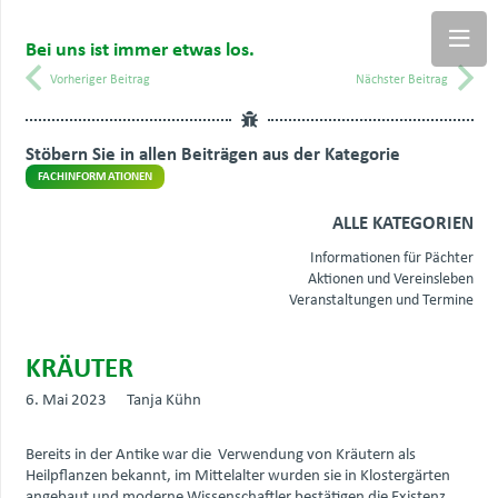
Bei uns ist immer etwas los.
Vorheriger Beitrag
Nächster Beitrag
Stöbern Sie in allen Beiträgen aus der Kategorie
FACHINFORMATIONEN
ALLE KATEGORIEN
Informationen für Pächter
Aktionen und Vereinsleben
Veranstaltungen und Termine
KRÄUTER
6. Mai 2023
Tanja Kühn
Bereits in der Antike war die Verwendung von Kräutern als
Heilpflanzen bekannt, im Mittelalter wurden sie in Klostergärten
angebaut und moderne Wissenschaftler bestätigen die Existenz