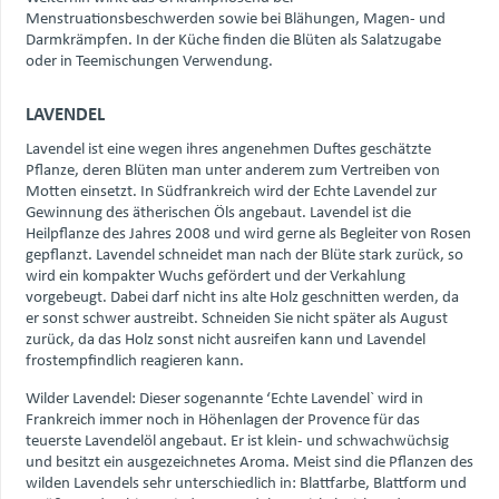
Menstruationsbeschwerden sowie bei Blähungen, Magen- und
Darmkrämpfen. In der Küche finden die Blüten als Salatzugabe
oder in Teemischungen Verwendung.
LAVENDEL
Lavendel ist eine wegen ihres angenehmen Duftes geschätzte
Pflanze, deren Blüten man unter anderem zum Vertreiben von
Motten einsetzt. In Südfrankreich wird der Echte Lavendel zur
Gewinnung des ätherischen Öls angebaut. Lavendel ist die
Heilpflanze des Jahres 2008 und wird gerne als Begleiter von Rosen
gepflanzt. Lavendel schneidet man nach der Blüte stark zurück, so
wird ein kompakter Wuchs gefördert und der Verkahlung
vorgebeugt. Dabei darf nicht ins alte Holz geschnitten werden, da
er sonst schwer austreibt. Schneiden Sie nicht später als August
zurück, da das Holz sonst nicht ausreifen kann und Lavendel
frostempfindlich reagieren kann.
Wilder Lavendel: Dieser sogenannte ‘Echte Lavendel` wird in
Frankreich immer noch in Höhenlagen der Provence für das
teuerste Lavendelöl angebaut. Er ist klein- und schwachwüchsig
und besitzt ein ausgezeichnetes Aroma. Meist sind die Pflanzen des
wilden Lavendels sehr unterschiedlich in: Blattfarbe, Blattform und