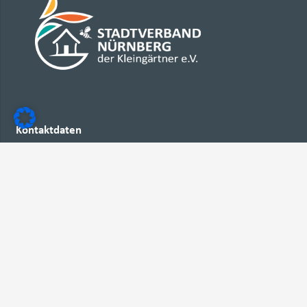
Kontaktdaten
Stadtverband Nürnberg
der Kleingärtner e.V.
Oedenberger Straße 112, 90491 Nürnberg
Telefon:
+49 911 591150
E-Mail:
info@kleingaertner-nuernberg.de
Verbände
Europäischer Zusammenschluß nationaler Kleingartenverbände