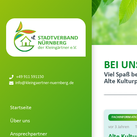
BEI UN
Viel Spaß b
+49 911 591150
Alte Kultur
info@kleingaertner-nuernberg.de
Startseite
FACHINFORMATI
Über uns
vor 3 Jahren
T
Ansprechpartner
Alte Kult