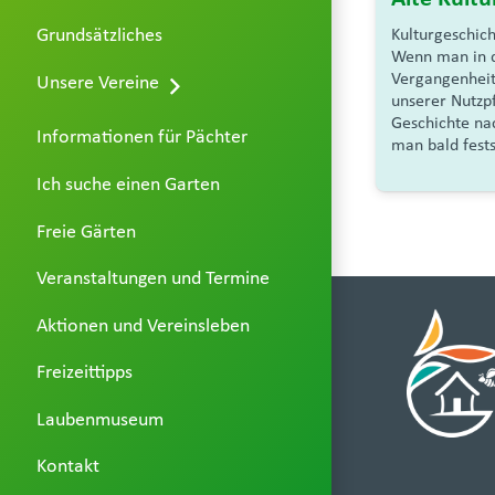
Grundsätzliches
Kulturgeschic
Wenn man in 
Vergangenheit
Unsere Vereine
unserer Nutzpf
Geschichte nac
Informationen für Pächter
man bald fests
Ich suche einen Garten
Freie Gärten
Veranstaltungen und Termine
Aktionen und Vereinsleben
Freizeittipps
Laubenmuseum
Kontakt