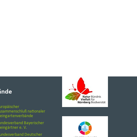
ände
uropäischer
usammenschluß nationaler
leingartenverbände
andesverband Bayerischer
leingärtner e. V.
undesverband Deutscher