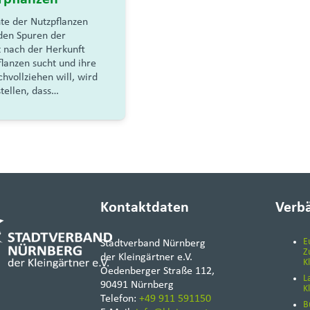
hte der Nutzpflanzen
den Spuren der
 nach der Herkunft
lanzen sucht und ihre
hvollziehen will, wird
tellen, dass…
Kontaktdaten
Verb
E
Stadtverband Nürnberg
Z
der Kleingärtner e.V.
K
Oedenberger Straße 112,
L
90491 Nürnberg
K
Telefon:
+49 911 591150
B