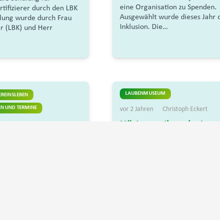
eine Organisation zu Spenden.
tifizierer durch den LBK
Ausgewählt wurde dieses Jahr d
ulung wurde durch Frau
Inklusion. Die…
er (LBK) und Herr
LAUBENMUSEUM
EREINSLEBEN
N UND TERMINE
vor 2 Jahren
Christoph Eckert
Hüttenweihnacht im
hristoph Eckert
Laubenmuseum
flanzung
rt Obstbäume“
positiven Resonanz der im
24 gepflanzten 100
 den Freiflächen von
n Zweigvereinen des
 Nürnberg der
e.V., wurde am