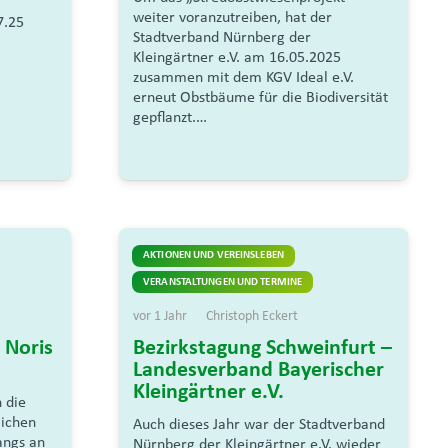
weiter voranzutreiben, hat der
7.25
Stadtverband Nürnberg der
Kleingärtner e.V. am 16.05.2025
zusammen mit dem KGV Ideal e.V.
erneut Obstbäume für die Biodiversität
gepflanzt.…
AKTIONEN UND VEREINSLEBEN
VERANSTALTUNGEN UND TERMINE
vor 1 Jahr
Christoph Eckert
 Noris
Bezirkstagung Schweinfurt –
Landesverband Bayerischer
Kleingärtner e.V.
h die
lichen
Auch dieses Jahr war der Stadtverband
angs an
Nürnberg der Kleingärtner e.V. wieder