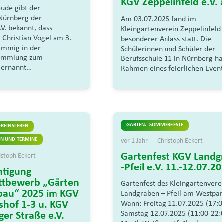
KGV Zeppelinfeld e.V. 
eude gibt der
Nürnberg der
Am 03.07.2025 fand im
.V. bekannt, dass
Kleingartenverein Zeppelinfeld 
 Christian Vogel am 3.
besonderer Anlass statt. Die
timmig in der
Schülerinnen und Schüler der
sammlung zum
Berufsschule 11 in Nürnberg h
 ernannt…
Rahmen eines feierlichen Even
GARTEN.- SOMMERFESTE
EREINSLEBEN
N UND TERMINE
vor 1 Jahr
Christoph Eckert
Gartenfest KGV Landg
istoph Eckert
-Pfeil e.V. 11.-12.07.2
htigung
ttbewerb „Gärten
Gartenfest des Kleingartenvere
bau“ 2025 im KGV
Landgraben – Pfeil am Westp
hof 1-3 u. KGV
Wann: Freitag 11.07.2025 (17:0
Samstag 12.07.2025 (11:00-22:
er Straße e.V.