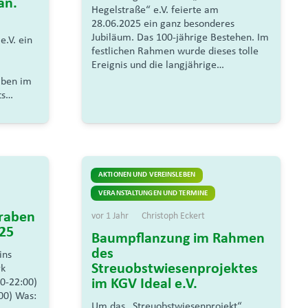
an.
Hegelstraße“ e.V. feierte am
28.06.2025 ein ganz besonderes
Jubiläum. Das 100-jährige Bestehen. Im
e.V. ein
festlichen Rahmen wurde dieses tolle
Ereignis und die langjährige…
aben im
ts…
AKTIONEN UND VEREINSLEBEN
VERANSTALTUNGEN UND TERMINE
raben
vor 1 Jahr
Christoph Eckert
025
Baumpflanzung im Rahmen
des
ins
Streuobstwiesenprojektes
ark
im KGV Ideal e.V.
0-22:00)
00) Was:
Um das „Streuobstwiesenprojekt“