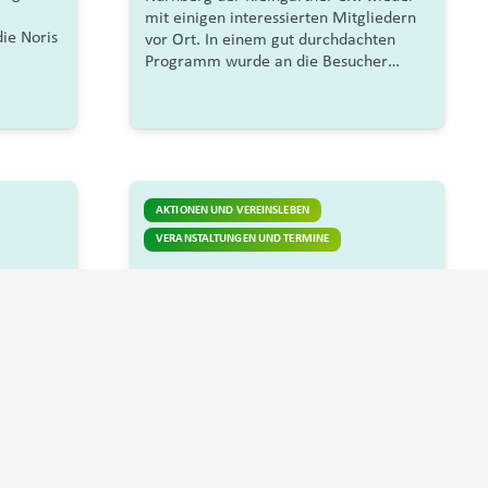
mit einigen interessierten Mitgliedern
ie Noris
vor Ort. In einem gut durchdachten
Programm wurde an die Besucher…
AKTIONEN UND VEREINSLEBEN
VERANSTALTUNGEN UND TERMINE
vor 2 Jahren
Christoph Eckert
Umweltpreis 2024 der Stadt
Nürnberg für den
Stadtverband Nürnberg der
Kleingärtner e.V.
Der Stadtverband der Kleingärtner e. V.
ist seit über einem Jahrhundert ein
gemeinnütziger Verein. Gemeinsam mit
angeschlossenen Vereinen und der