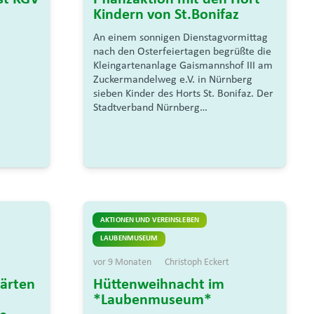
Kindern von St.Bonifaz
An einem sonnigen Dienstagvormittag
nach den Osterfeiertagen begrüßte die
Kleingartenanlage Gaismannshof III am
Zuckermandelweg e.V. in Nürnberg
sieben Kinder des Horts St. Bonifaz. Der
Stadtverband Nürnberg…
AKTIONEN UND VEREINSLEBEN
LAUBENMUSEUM
vor 9 Monaten
Christoph Eckert
ärten
Hüttenweihnacht im
*Laubenmuseum*