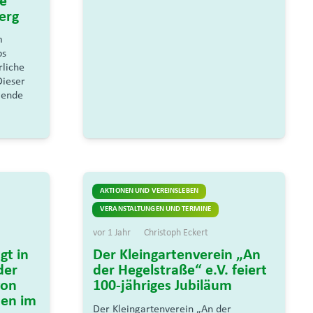
ie
erg
m
bs
rliche
Dieser
gende
AKTIONEN UND VEREINSLEBEN
VERANSTALTUNGEN UND TERMINE
vor 1 Jahr
Christoph Eckert
gt in
Der Kleingartenverein „An
der
der Hegelstraße“ e.V. feiert
von
100-jähriges Jubiläum
ten im
Der Kleingartenverein „An der