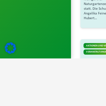
Naturgartenzer
statt. Die Sch
Angelika Fein
Hubert…
AKTIONEN UND V
VERANSTALTUNGE
vor 2 Jahren
C
Aktion „P
einhunde
Aufgrund der 
Jahre 2023-20
Obstbäume auf
teilnehmende
Stadtverbands
Kleingärtner 