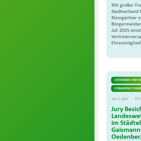
Mit großer Fr
Stadtverband 
Kleingärtner e
Bürgermeister
Juli 2025 eins
Vertreterver
Ehrenmitglied
AKTIONEN UND V
VERANSTALTUNGE
vor 1 Jahr
Chr
Jury Besic
Landeswe
im Städte
Gaismanns
Oedenberg