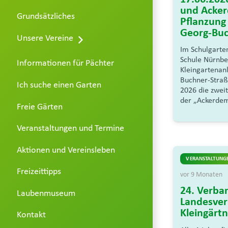
und Acker
Grundsätzliches
Pflanzung
Georg-Buc
Unsere Vereine
Im Schulgarte
Schule Nürnbe
Informationen für Pächter
Kleingartenan
Buchner-Straße
Ich suche einen Garten
2026 die zwei
der „Ackerdem
Freie Gärten
Veranstaltungen und Termine
Aktionen und Vereinsleben
VERANSTALTUNGE
Freizeittipps
vor 9 Monaten
24. Verba
Laubenmuseum
Landesver
Kleingärtn
Kontakt