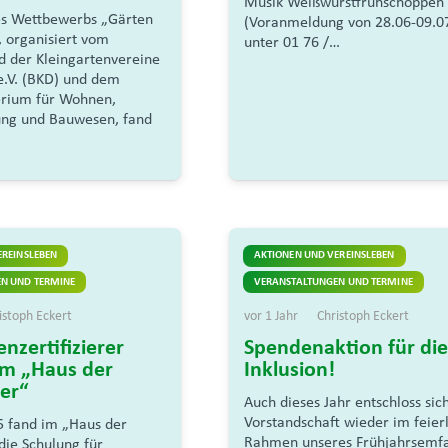
Musik Weißwurstfrühschoppen
s Wettbewerbs „Gärten
(Voranmeldung von 28.06-09.0
, organisiert vom
unter 01 76 /…
 der Kleingartenvereine
e.V. (BKD) und dem
erium für Wohnen,
ung und Bauwesen, fand
EREINSLEBEN
AKTIONEN UND VEREINSLEBEN
N UND TERMINE
VERANSTALTUNGEN UND TERMINE
istoph Eckert
vor 1 Jahr
Christoph Eckert
nzertifizierer
Spendenaktion für die
im „Haus der
Inklusion!
ner“
Auch dieses Jahr entschloss sic
Vorstandschaft wieder im feier
 fand im „Haus der
Rahmen unseres Frühjahrsemf
die Schulung für