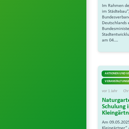
Im Rahmen de
im Städtebau“
Bundesverband
Deutschlands 
Bundesminist
Stadtentwickl
am 04.…
AKTIONEN UND V
VERANSTALTUNGE
vor 1 Jahr
Chr
Naturgarte
Schulung 
Kleingärt
Am 09.05.2025
Kleingärtner“ 