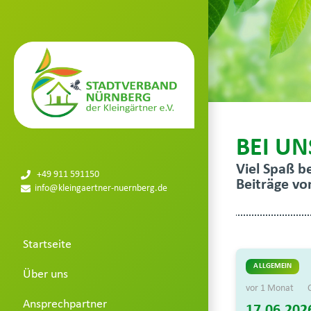
BEI UN
Viel Spaß b
+49 911 591150
Beiträge vo
info@kleingaertner-nuernberg.de
Startseite
ALLGEMEIN
Über uns
vor 1 Monat
Ansprechpartner
17.06.202