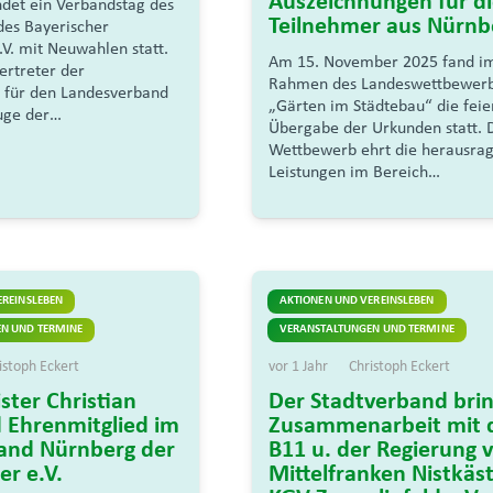
Auszeichnungen für d
indet ein Verbandstag des
Teilnehmer aus Nürnb
es Bayerischer
.V. mit Neuwahlen statt.
Am 15. November 2025 fand i
ertreter der
Rahmen des Landeswettbewer
 für den Landesverband
„Gärten im Städtebau“ die feie
uge der…
Übergabe der Urkunden statt. 
Wettbewerb ehrt die herausra
Leistungen im Bereich…
EREINSLEBEN
AKTIONEN UND VEREINSLEBEN
N UND TERMINE
VERANSTALTUNGEN UND TERMINE
istoph Eckert
vor 1 Jahr
Christoph Eckert
ster Christian
Der Stadtverband brin
d Ehrenmitglied im
Zusammenarbeit mit 
and Nürnberg der
B11 u. der Regierung 
er e.V.
Mittelfranken Nistkäs