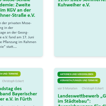
demie: Zweite
Kuhweiher e.V.
 im KGV an der
hner-Straße e.V.
n der privaten Mose-
rg in der
lage an der Georg-
 e.V. fand am 17. Juni
te Pflanzung im Rahmen
ie“ statt.…
N UND TERMINE
AKTIONEN UND VEREINSLEBEN
VERANSTALTUNGEN UND TERMINE
Christoph Eckert
ndstag des
vor 9 Monaten
Christoph Eckert
band Bayerischer
Landeswettbewerb „G
er e.V. in Fürth
im Städtebau“: