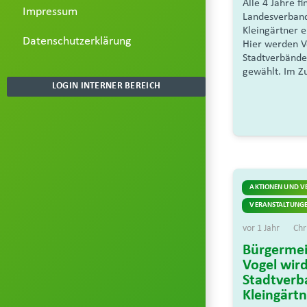
Alle 4 Jahre f
Impressum
Landesverband
Kleingärtner e
Datenschutzerklärung
Hier werden V
Stadtverbände
gewählt. Im Z
LOGIN INTERNER BEREICH
AKTIONEN UND V
VERANSTALTUNGE
vor 1 Jahr
Chr
Bürgermei
Vogel wir
Stadtverb
Kleingärtn